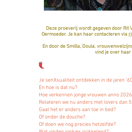
Deze proeverij wordt gegeven door Rit V
Oermoeder. Je kan haar contacteren via
r
En door de Smilla, Doula. vrouwenwelzij
vind je over haar
Je senXsualiteit ontdekken in de jaren ’6
En hoe is dat nu?
Hoe verkennen jonge vrouwen anno 2026 h
Relateren we nu anders met lovers dan 5
Gaat het er anders aan toe in bed?
Of onder de douche?
Of doen we nog precies hetzelfde?
Wat vinden jonkies prikkelend?