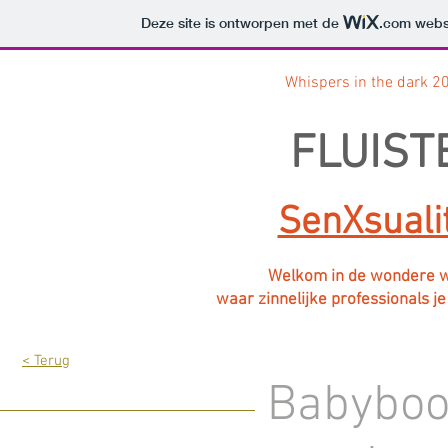
Deze site is ontworpen met de
.com
websi
Whispers in the dark 2
FLUIST
SenXsuali
Welkom in de wondere we
waar zinnelijke professionals j
< Terug
Babyboo