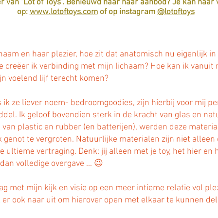
er van "Lot of Toys". Benieuwd naar haar aanbod? Je kan haar 
op:
www.lotoftoys.com
of op instagram
@lotoftoys
haam en haar plezier, hoe zit dat anatomisch nu eigenlijk in
 creëer ik verbinding met mijn lichaam? Hoe kan ik vanuit
jn voelend lijf terecht komen?
s ik ze liever noem- bedroomgoodies, zijn hierbij voor mij pe
el. Ik geloof bovendien sterk in de kracht van glas en na
g van plastic en rubber (en batterijen), werden deze materia
 genot te vergroten. Natuurlijke materialen zijn niet allee
 ultieme vertraging. Denk: jij alleen met je toy, het hier en he
dan volledige overgave ... 😉
aag met mijn kijk en visie op een meer intieme relatie vol plez
ijk er ook naar uit om hierover open met elkaar te kunnen del