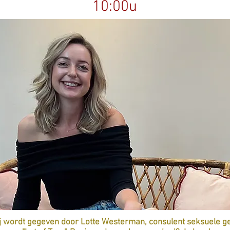
10:00u
j wordt gegeven door Lotte Westerman, consulent seksuele g