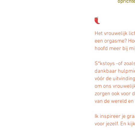
opricht
Het vrouwelijk lic
een orgasme? Hoe
hoofd meer bij mi
S*kstoys -of zoal
dankbaar hulpmidd
vóór de uitvindin
om ons vrouwelijk
zorgen ook voor de
van de wereld en 
Ik inspireer je gr
voor jezelf. En k