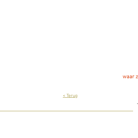
waar z
< Terug